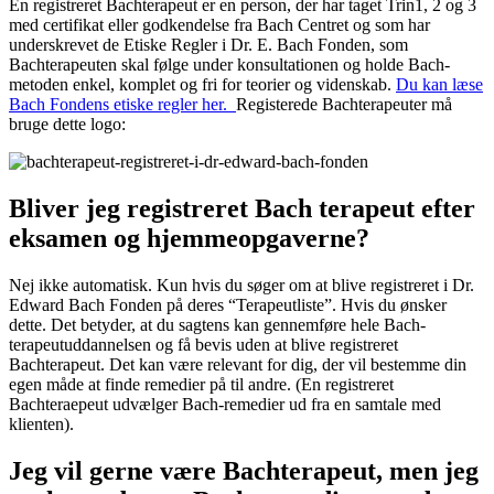
En registreret Bachterapeut er en person, der har taget Trin1, 2 og 3
med certifikat eller godkendelse fra Bach Centret og som har
underskrevet de Etiske Regler i Dr. E. Bach Fonden, som
Bachterapeuten skal følge under konsultationen og holde Bach-
metoden enkel, komplet og fri for teorier og videnskab.
Du kan læse
Bach Fondens etiske regler her.
Registerede Bachterapeuter må
bruge dette logo:
Bliver jeg registreret Bach terapeut efter
eksamen og hjemmeopgaverne?
Nej ikke automatisk. Kun hvis du søger om at blive registreret i Dr.
Edward Bach Fonden på deres “Terapeutliste”. Hvis du ønsker
dette. Det betyder, at du sagtens kan gennemføre hele Bach-
terapeutuddannelsen og få bevis uden at blive registreret
Bachterapeut. Det kan være relevant for dig, der vil bestemme din
egen måde at finde remedier på til andre. (En registreret
Bachteraepeut udvælger Bach-remedier ud fra en samtale med
klienten).
Jeg vil gerne være Bachterapeut, men jeg