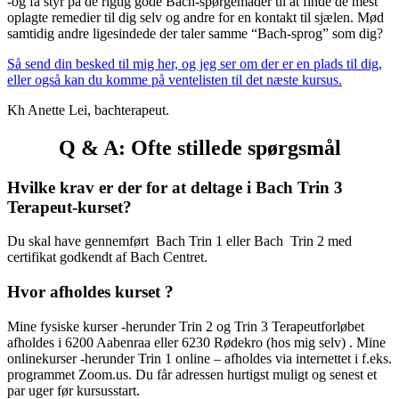
-og få styr på de rigtig gode Bach-spørgemåder til at finde de mest
oplagte remedier til dig selv og andre for en kontakt til sjælen. Mød
samtidig andre ligesindede der taler samme “Bach-sprog” som dig?
Så send din besked til mig her, og jeg ser om der er en plads til dig,
eller også kan du komme på ventelisten til det næste kursus.
Kh Anette Lei, bachterapeut.
Q & A: Ofte stillede spørgsmål
Hvilke krav er der for at deltage i Bach Trin 3
Terapeut-kurset?
Du skal have gennemført Bach Trin 1 eller Bach Trin 2 med
certifikat godkendt af Bach Centret.
Hvor afholdes kurset ?
Mine fysiske kurser -herunder Trin 2 og Trin 3 Terapeutforløbet
afholdes i 6200 Aabenraa eller 6230 Rødekro (hos mig selv) . Mine
onlinekurser -herunder Trin 1 online – afholdes via internettet i f.eks.
programmet Zoom.us. Du får adressen hurtigst muligt og senest et
par uger før kursusstart.