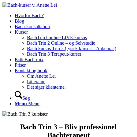
Hvorfor Bach?
Blog
Bach-konsultation
Kurser
BachTrin1 online LIVE kursus
Bach Trin 2 Online – og Selvstudie
Bach kursus Trin 2 (fysisk kursus – Aabenraa)
Bach Trin 3 Terapeut-kurset
Køb Bach-mix
Priser
Kontakt og book
Om Anette Lei
Litteratur
Det siger klienterne
Søg
Menu
Menu
Bach Trin 3 – Bliv professionel
Bachterapeut