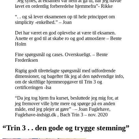
“Jeg synes, at eksamen var nem at gå til, når jeg havde
lavet en ordentlig forberedelse hjemmefra”- Rikke
“. . og så lever eksamenen op til hele princippet om
simplicity -enkelhed.” – Joan
Det har været en god oplevelse at være til eksamen.
Anette er god til at skabe ro og god atmosfære – Bente
Holm
Fine spørgsmål og cases. Overskueligt. – Bente
Frederiksen
Rigtig godt tilrettelagte spørgsmål med udfordrende
dimensioner, og bagefter fik jeg al den nødvendige info,
om de skriftlige hjemmeopgaver til Trin 3 og
certificeringen -Isa
“Da jeg tog hjem fra kurset, besluttede jeg mig for, at
jeg fremover ville lytte mere og spørge på en anden
måde, end jeg plejer at gøre”
–
– J
oan Fuglehave,
Fuglehave-indsigt.dk , Bach Trin 3 – nov. 2020
“Trin 3 . . den gode og trygge stemning”