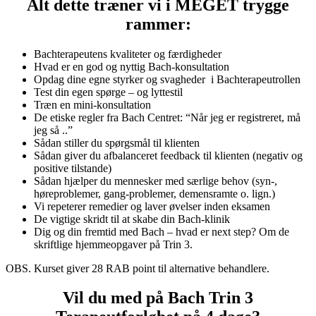
Alt dette træner vi i MEGET trygge
rammer:
Bachterapeutens kvaliteter og færdigheder
Hvad er en god og nyttig Bach-konsultation
Opdag dine egne styrker og svagheder i Bachterapeutrollen
Test din egen spørge – og lyttestil
Træn en mini-konsultation
De etiske regler fra Bach Centret: “Når jeg er registreret, må
jeg så ..”
Sådan stiller du spørgsmål til klienten
Sådan giver du afbalanceret feedback til klienten (negativ og
positive tilstande)
Sådan hjælper du mennesker med særlige behov (syn-,
høreproblemer, gang-problemer, demensramte o. lign.)
Vi repeterer remedier og laver øvelser inden eksamen
De vigtige skridt til at skabe din Bach-klinik
Dig og din fremtid med Bach – hvad er next step? Om de
skriftlige hjemmeopgaver på Trin 3.
OBS. Kurset giver 28 RAB point til alternative behandlere.
Vil du med på Bach Trin 3