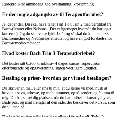
Rødekro Kro: almindelig god overnatning, krostemning.
Er der nogle adgangskrav til Terapeutforløbet?
Ja, det er der. Du skal have taget Trin 1 og Trin 2 med certifikat fra
Bach-Centret eller Nelsons. (Det er ligemeget hvornår du har taget
kurserne). Og du skal være fyldt 18 år og så skal du kunne de 38
Bachremedier og Nødhjælpsremediet og have en god forståelse for
Bach-remedie-metoden.
Hvad koster Bach Trin 3 Terapeutforløbet?
Det koster ialt 6.200 kr inklusiv 4 dages kursus, supervision
efterfølgende og opgaveretning. Ingen yderligere udgifter.
Betaling og priser- hvordan gør vi med betalingen?
Du skriver en mail eller sms til mig, at du gerne vil med, husk at
krive dit navn, adresse, og mobilnummer, og så sender jeg faktura til
mig. Du har sikret dig pladsen, når du har indbetalt kursusgebyret.
Både pris, og mail fremgår af den side, der beskriver det kursus, som
du vil med på.