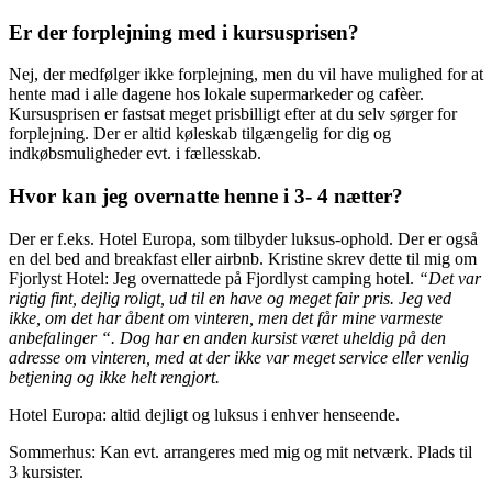
Er der forplejning med i kursusprisen?
Nej, der medfølger ikke forplejning,
men du vil have mulighed for at
hente mad i alle dagene hos lokale supermarkeder og cafèer.
Kursusprisen er fastsat meget prisbilligt efter at du selv sørger for
forplejning. Der er altid køleskab tilgængelig for dig og
indkøbsmuligheder evt. i fællesskab.
Hvor kan jeg overnatte henne i 3- 4 nætter?
Der er f.eks. Hotel Europa, som tilbyder luksus-ophold. Der er også
en del bed and breakfast eller airbnb. Kristine skrev dette til mig om
Fjorlyst Hotel: Jeg overnattede på Fjordlyst camping hotel.
“Det var
rigtig fint, dejlig roligt, ud til en have og meget fair pris. Jeg ved
ikke, om det har åbent om vinteren, men det får mine varmeste
anbefalinger “. Dog har en anden kursist været uheldig på den
adresse om vinteren, med at der ikke var meget service eller venlig
betjening og ikke helt rengjort.
Hotel Europa: altid dejligt og luksus i enhver henseende.
Sommerhus: Kan evt. arrangeres med mig og mit netværk. Plads til
3 kursister.