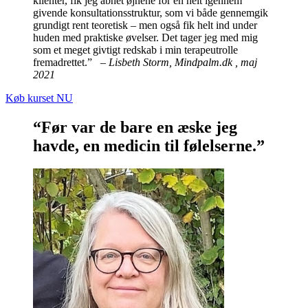
klienter, fik jeg åbnet øjnene for en helt igennem
givende konsultationsstruktur, som vi både gennemgik
grundigt rent teoretisk – men også fik helt ind under
huden med praktiske øvelser. Det tager jeg med mig
som et meget givtigt redskab i min terapeutrolle
fremadrettet.” –
Lisbeth Storm, Mindpalm.dk , maj
2021
Køb kurset NU
“Før var de bare en æske jeg
havde, en medicin til følelserne.”