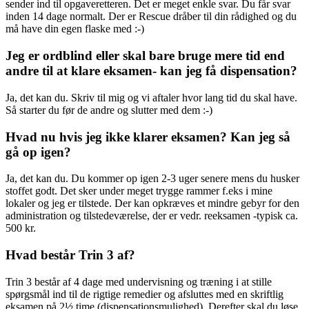
sender ind til opgaveretteren. Det er meget enkle svar. Du får svar
inden 14 dage normalt. Der er Rescue dråber til din rådighed og du
må have din egen flaske med :-)
Jeg er ordblind eller skal bare bruge mere tid end
andre til at klare eksamen- kan jeg få dispensation?
Ja, det kan du. Skriv til mig og vi aftaler hvor lang tid du skal have.
Så starter du før de andre og slutter med dem :-)
Hvad nu hvis jeg ikke klarer eksamen? Kan jeg så
gå op igen?
Ja, det kan du. Du kommer op igen 2-3 uger senere mens du husker
stoffet godt. Det sker under meget trygge rammer f.eks i mine
lokaler og jeg er tilstede. Der kan opkræves et mindre gebyr for den
administration og tilstedeværelse, der er vedr. reeksamen -typisk ca.
500 kr.
Hvad består Trin 3 af?
Trin 3 består af 4 dage med undervisning og træning i at stille
spørgsmål ind til de rigtige remedier og afsluttes med en skriftlig
eksamen på 2½ time (dispensationsmulighed). Derefter skal du løse