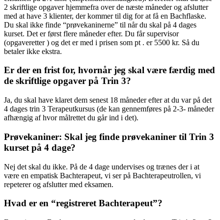
2 skriftlige opgaver hjemmefra over de næste måneder og afslutter
med at have 3 klienter, der kommer til dig for at få en Bachflaske.
Du skal ikke finde “prøvekaninerne” til når du skal på 4 dages
kurset. Det er først flere måneder efter. Du får supervisor
(opgaveretter ) og det er med i prisen som pt . er 5500 kr. Så du
betaler ikke ekstra.
Er der en frist for, hvornår jeg skal være færdig med
de skriftlige opgaver på Trin 3?
Ja, du skal have klaret dem senest 18 måneder efter at du var på det
4 dages trin 3 Terapeutkursus (de kan gennemføres på 2-3- måneder
afhængig af hvor målrettet du går ind i det).
Prøvekaniner: Skal jeg finde prøvekaniner til Trin 3
kurset på 4 dage?
Nej det skal du ikke. På de 4 dage undervises og trænes der i at
være en empatisk Bachterapeut, vi ser på Bachterapeutrollen, vi
repeterer og afslutter med eksamen.
Hvad er en “registreret Bachterapeut”?