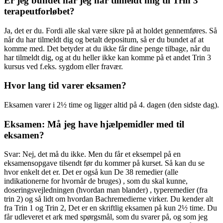
Er jeg bundet når jeg har tilmeldt mig til Trin 3
terapeutforløbet?
Ja, det er du. Fordi alle skal være sikre på at holdet gennemføres. Så
når du har tilmeldt dig og betalt depositum, så er du bundet af at
komme med. Det betyder at du ikke får dine penge tilbage, når du
har tilmeldt dig, og at du heller ikke kan komme på et andet Trin 3
kursus ved f.eks. sygdom eller fravær.
Hvor lang tid varer eksamen?
Eksamen varer i 2½ time og ligger altid på 4. dagen (den sidste dag).
Eksamen: Må jeg have hjælpemidler med til
eksamen?
Svar: Nej, det må du ikke. Men du får et eksempel på en
eksamensopgave tilsendt før du kommer på kurset. Så kan du se
hvor enkelt det er. Det er også kun De 38 remedier (alle
indikationerne for hvornår de bruges) , som du skal kunne,
doseringsvejledningen (hvordan man blander) , typeremedier (fra
trin 2) og så lidt om hvordan Bachremedierne virker. Du kender alt
fra Trin 1 og Trin 2, Det er en skriftlig eksamen på kun 2½ time. Du
får udleveret et ark med spørgsmål, som du svarer på, og som jeg