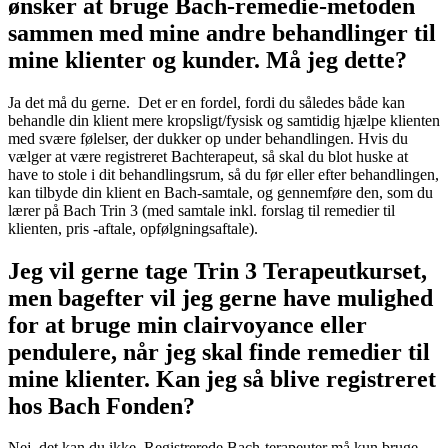
ønsker at bruge Bach-remedie-metoden
sammen med mine andre behandlinger til
mine klienter og kunder. Må jeg dette?
Ja det må du gerne. Det er en fordel, fordi du således både kan
behandle din klient mere kropsligt/fysisk og samtidig hjælpe klienten
med svære følelser, der dukker op under behandlingen. Hvis du
vælger at være registreret Bachterapeut, så skal du blot huske at
have to stole i dit behandlingsrum, så du før eller efter behandlingen,
kan tilbyde din klient en Bach-samtale, og gennemføre den, som du
lærer på Bach Trin 3 (med samtale inkl. forslag til remedier til
klienten, pris -aftale, opfølgningsaftale).
Jeg vil gerne tage Trin 3 Terapeutkurset,
men bagefter vil jeg gerne have mulighed
for at bruge min clairvoyance eller
pendulere, når jeg skal finde remedier til
mine klienter. Kan jeg så blive registreret
hos Bach Fonden?
Nej, det kan du ikke. Registrerede Bach-terapeuter må kun bruge