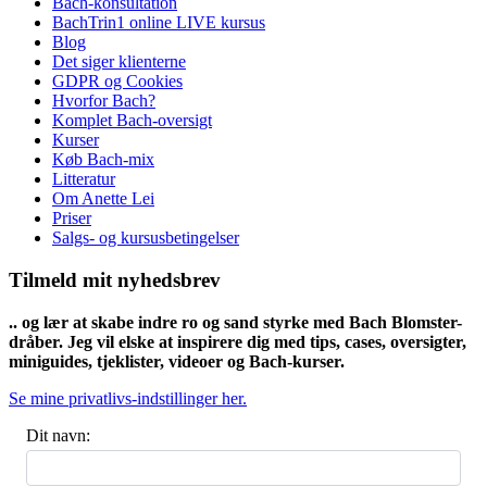
Bach-konsultation
BachTrin1 online LIVE kursus
Blog
Det siger klienterne
GDPR og Cookies
Hvorfor Bach?
Komplet Bach-oversigt
Kurser
Køb Bach-mix
Litteratur
Om Anette Lei
Priser
Salgs- og kursusbetingelser
Tilmeld mit nyhedsbrev
.. og lær at skabe indre ro og sand styrke med Bach Blomster-
dråber. Jeg vil elske at
inspirere dig med tips, cases, oversigter,
miniguides, tjeklister, videoer og Bach-kurser.
Se mine privatlivs-indstillinger her.
Dit navn: