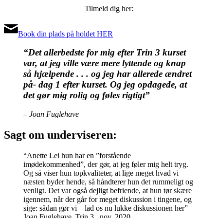
Tilmeld dig her:
Book din plads på holdet HER
“Det allerbedste for mig efter Trin 3 kurset
var, at jeg ville være mere lyttende og knap
så hjælpende . . . og jeg har allerede ændret
på- dag 1 efter kurset. Og jeg opdagede, at
det gør mig rolig og føles rigtigt”
– Joan Fuglehave
Sagt om underviseren:
“Anette Lei hun har en ”forstående
imødekommenhed”, der gør, at jeg føler mig helt tryg.
Og så viser hun topkvaliteter, at lige meget hvad vi
næsten byder hende, så håndterer hun det rummeligt og
venligt. Det var også dejligt befriende, at hun tør skære
igennem, når der går for meget diskussion i tingene, og
sige: sådan gør vi – lad os nu lukke diskussionen her”
–
Joan Fuglehave, Trin 3, nov. 2020