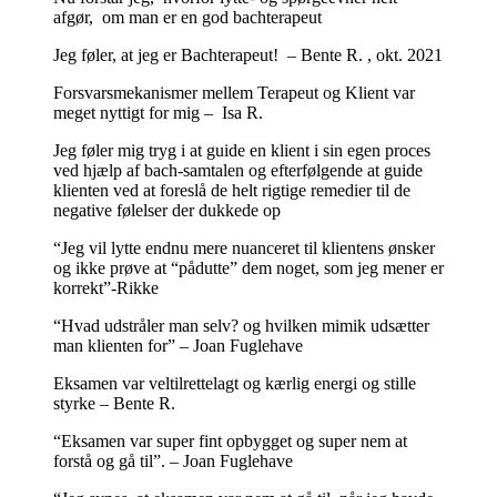
afgør, om man er en god bachterapeut
Jeg føler, at jeg er Bachterapeut! – Bente R. , okt. 2021
Forsvarsmekanismer mellem Terapeut og Klient var
meget nyttigt for mig – Isa R.
Jeg føler mig tryg i at guide en klient i sin egen proces
ved hjælp af bach-samtalen og efterfølgende at guide
klienten ved at foreslå de helt rigtige remedier til de
negative følelser der dukkede op
“Jeg vil lytte endnu mere nuanceret til klientens ønsker
og ikke prøve at “pådutte” dem noget, som jeg mener er
korrekt”-Rikke
“Hvad udstråler man selv? og hvilken mimik udsætter
man klienten for” – Joan Fuglehave
Eksamen var veltilrettelagt og kærlig energi og stille
styrke – Bente R.
“Eksamen var super fint opbygget og super nem at
forstå og gå til”. – Joan Fuglehave